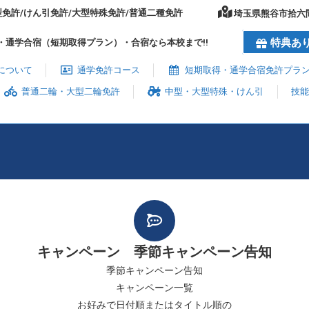
型免許/けん引免許/大型特殊免許/普通二種免許
埼玉県熊谷市拾六間
特典あ
・通学合宿（短期取得プラン）・合宿なら本校まで!!
について
通学免許コース
短期取得・通学合宿免許プラ
普通二輪・大型二輪免許
中型・大型特殊・けん引
技
キャンペーン 季節キャンペーン告知
季節キャンペーン告知
キャンペーン一覧
お好みで日付順またはタイトル順の