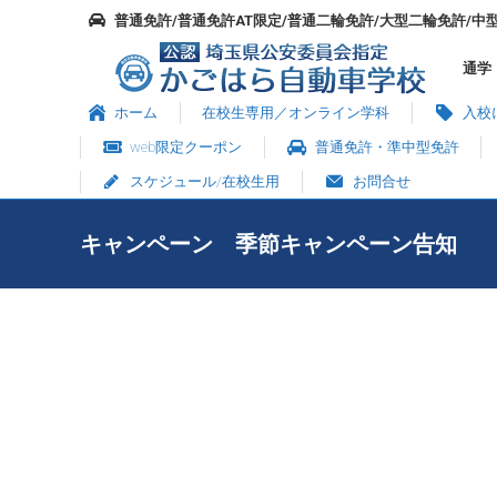
普通免許/普通免許AT限定/普通二輪免許/大型二輪免許/中
通学
ホーム
在校生専用／オンライン学科
入校
web限定クーポン
普通免許・準中型免許
スケジュール/在校生用
お問合せ
キャンペーン 季節キャンペーン告知