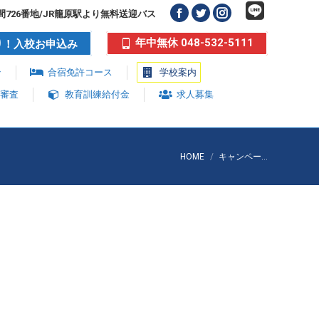
726番地/JR籠原駅より無料送迎バス
Facebook
Twitter
Instagram
page
page
page
年中無休 048-532-5111
り！入校お申込み
opens
opens
opens
ン
合宿免許コース
学校案内
in
in
in
new
new
new
能審査
教育訓練給付金
求人募集
window
window
window
You are here:
HOME
キャンペー…