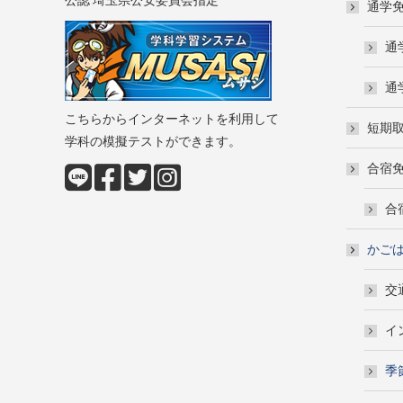
公認 埼玉県公安委員会指定
通学
通
通
こちらからインターネットを利用して
短期
学科の模擬テストができます。
合宿
合
かご
交
イ
季